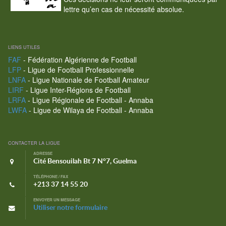
lettre qu’en cas de nécessité absolue.
LIENS UTILES
FAF
- Fédération Algérienne de Football
LFP
- Ligue de Football Professionnelle
LNFA
- Ligue Nationale de Football Amateur
LIRF
- Ligue Inter-Régions de Football
LRFA
- Ligue Régionale de Football - Annaba
LWFA
- Ligue de Wilaya de Football - Annaba
CONTACTER LA LIGUE
ADRESSE
Cité Bensouilah Bt 7 N°7, Guelma
TÉLÉPHONE / FAX
+213 37 14 55 20
ENVOYER UN MESSAGE
Utiliser notre formulaire