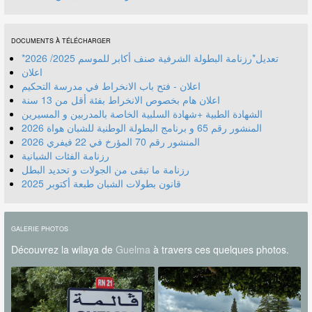
DOCUMENTS À TÉLÉCHARGER
*تعديل*رزنامة البطولة الشرفية صنف أكابر للموسم 2025/ 2026
اعلان
اعلان - فتح باب الانخراط في مدرسة التحكيم
اعلان هام بخصوص الانخراط بفئة أقل من 13 سنة
الشهادة الطبية +شهادة السلبية الخاصة بالمدربين و المسيرين
المنشور رقم 70 المؤرخ في 22 فيفري 2026
رزنامة الفئات الشبانية
رزنامة ما تبقى من الجولات و تحديد البطل
قانون بطولات الشبان طبعة أكتوبر 2025
GALERIE PHOTOS
Découvrez la wilaya de
Guelma
à travers ces quelques photos.