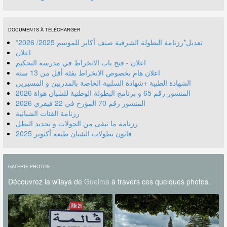
DOCUMENTS À TÉLÉCHARGER
*تعديل*رزنامة البطولة الشرفية صنف أكابر للموسم 2025/ 2026
اعلان
اعلان - فتح باب الانخراط في مدرسة التحكيم
اعلان هام بخصوص الانخراط بفئة أقل من 13 سنة
الشهادة الطبية +شهادة السلبية الخاصة بالمدربين و المسيرين
المنشور رقم 70 المؤرخ في 22 فيفري 2026
رزنامة الفئات الشبانية
رزنامة ما تبقى من الجولات و تحديد البطل
قانون بطولات الشبان طبعة أكتوبر 2025
GALERIE PHOTOS
Découvrez la wilaya de
Guelma
à travers ces quelques photos.