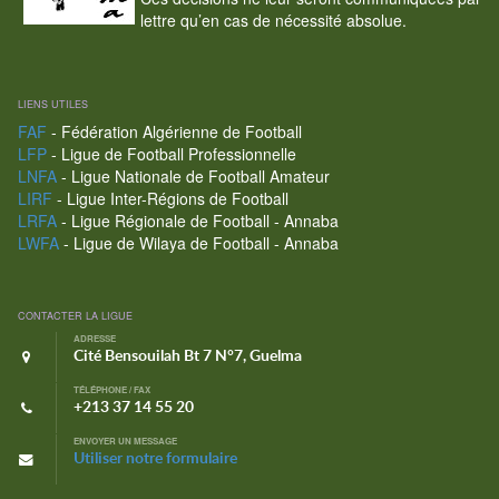
lettre qu’en cas de nécessité absolue.
LIENS UTILES
FAF
- Fédération Algérienne de Football
LFP
- Ligue de Football Professionnelle
LNFA
- Ligue Nationale de Football Amateur
LIRF
- Ligue Inter-Régions de Football
LRFA
- Ligue Régionale de Football - Annaba
LWFA
- Ligue de Wilaya de Football - Annaba
CONTACTER LA LIGUE
ADRESSE
Cité Bensouilah Bt 7 N°7, Guelma
TÉLÉPHONE / FAX
+213 37 14 55 20
ENVOYER UN MESSAGE
Utiliser notre formulaire