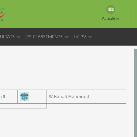
Actualités
ULTATS
CLASSEMENTS
PV
0
:
3
W.Bouati Mahmoud