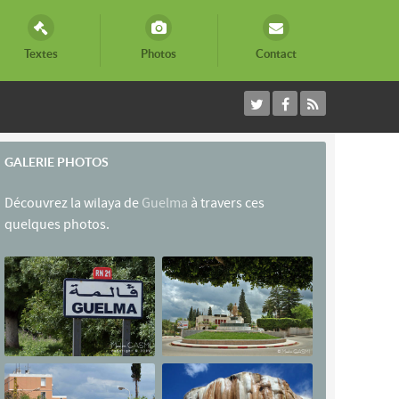
Textes
Photos
Contact
GALERIE PHOTOS
Découvrez la wilaya de
Guelma
à travers ces
quelques photos.