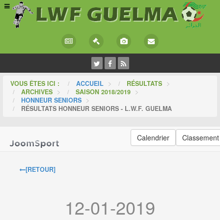
VOUS ÊTES ICI :
ACCUEIL
>
RÉSULTATS
>
ARCHIVES
>
SAISON 2018/2019
>
HONNEUR SENIORS
>
RÉSULTATS HONNEUR SENIORS - L.W.F. GUELMA
Calendrier
Classement
[RETOUR]
12-01-2019