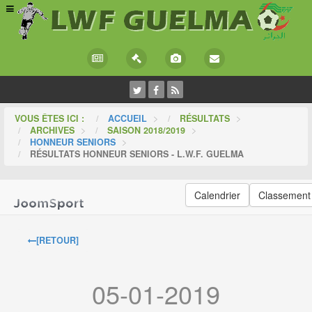
VOUS ÊTES ICI :
ACCUEIL
>
RÉSULTATS
>
ARCHIVES
>
SAISON 2018/2019
>
HONNEUR SENIORS
>
RÉSULTATS HONNEUR SENIORS - L.W.F. GUELMA
Calendrier
Classement
[RETOUR]
05-01-2019