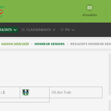
Actualités
ULTATS
CLASSEMENTS
PV
SAISON 2018/2019
>
HONNEUR SENIORS
>
RÉSULTATS HONNEUR SENI
0
:
2
US.Ain Trab