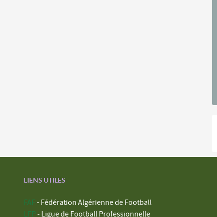
LIENS UTILES
FAF
- Fédération Algérienne de Football
LFP
- Ligue de Football Professionnelle