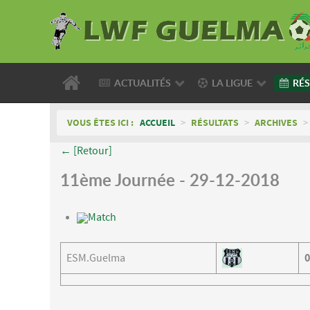
ACTUALITÉS
LA LIGUE
RÉS
VOUS ÊTES ICI :
ACCUEIL
>
RÉSULTATS
>
ARCHIVES
>
← [Retour]
11ème Journée - 29-12-2018
Match
ESM.Guelma