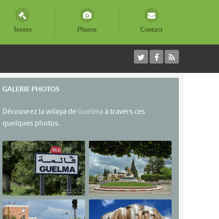
Textes
Photos
Contact
GALERIE PHOTOS
Découvrez la wilaya de
Guelma
à travers ces
quelques photos.