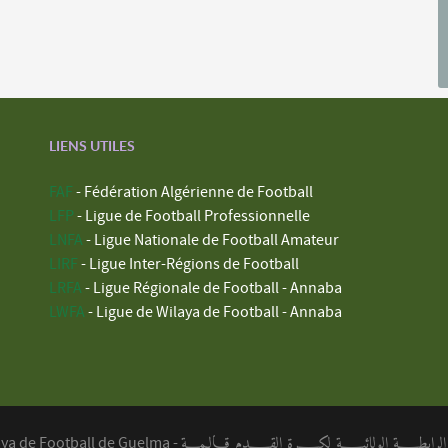
LIENS UTILES
FAF
- Fédération Algérienne de Football
LFP
- Ligue de Football Professionnelle
LNFA
- Ligue Nationale de Football Amateur
LIRF
- Ligue Inter-Régions de Football
LRFA
- Ligue Régionale de Football - Annaba
LWFA
- Ligue de Wilaya de Football - Annaba
ابطــــة الولائيــــة لكــــرة القــــدم قـالـمـــة
aya de Football de Guelma -