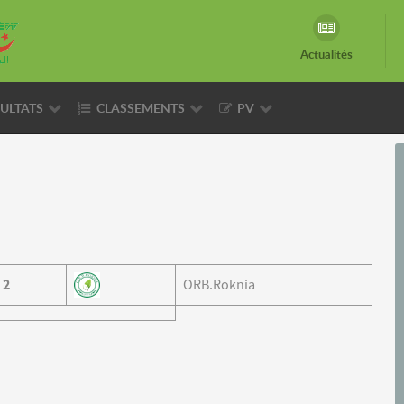
Actualités
ULTATS
CLASSEMENTS
PV
2
ORB.Roknia