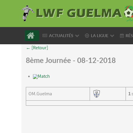
ACTUALITÉS
LA LIGUE
RÉS
← [Retour]
8ème Journée - 08-12-2018
Match
OM.Guelma
1
: