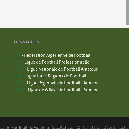
LIENS UTILES
FAF
- Fédération Algérienne de Football
LFP
- Ligue de Football Professionnelle
LNFA
- Ligue Nationale de Football Amateur
LIRF
- Ligue Inter-Régions de Football
LRFA
- Ligue Régionale de Football - Annaba
LWFA
- Ligue de Wilaya de Football - Annaba
ابطــــة الولائيــــة لكــــرة القــــدم قـالـمـــة
aya de Football de Guelma -