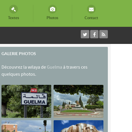
Textes
Photos
Contact
GALERIE PHOTOS
Découvrez la wilaya de
Guelma
à travers ces
quelques photos.