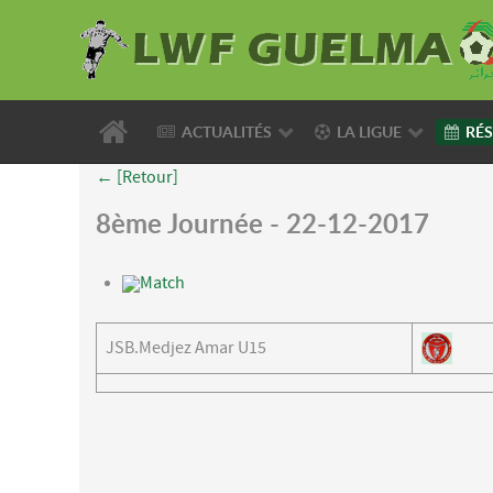
ACTUALITÉS
LA LIGUE
RÉS
← [Retour]
8ème Journée - 22-12-2017
Match
JSB.Medjez Amar U15