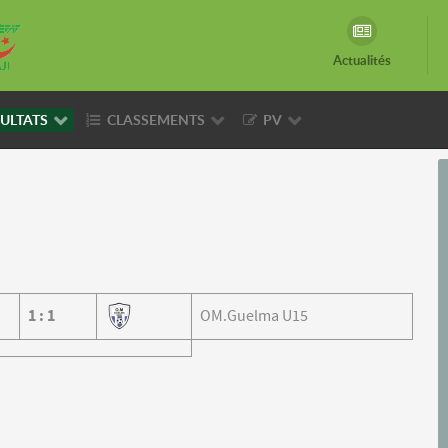
Actualités
ULTATS
CLASSEMENTS
PV
1
:
1
OM.Guelma U15