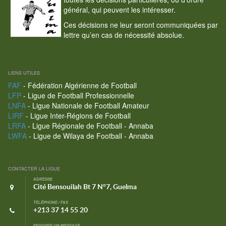
général, qui peuvent les intéresser.
Ces décisions ne leur seront communiquées par
lettre qu’en cas de nécessité absolue.
LIENS UTILES
FAF
- Fédération Algérienne de Football
LFP
- Ligue de Football Professionnelle
LNFA
- Ligue Nationale de Football Amateur
LIRF
- Ligue Inter-Régions de Football
LRFA
- Ligue Régionale de Football - Annaba
LWFA
- Ligue de Wilaya de Football - Annaba
CONTACTER LA LIGUE
ADRESSE
Cité Bensouilah Bt 7 N°7, Guelma
TÉLÉPHONE / FAX
+213 37 14 55 20
ENVOYER UN MESSAGE