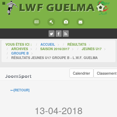
VOUS ÊTES ICI :
ACCUEIL
>
RÉSULTATS
>
ARCHIVES
>
SAISON 2016/2017
>
JEUNES U17
>
GROUPE B
>
RÉSULTATS JEUNES U17 GROUPE B - L.W.F. GUELMA
Calendrier
Classement
[RETOUR]
13-04-2018