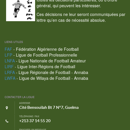
général, qui peuvent les intéresser.
Ces décisions ne leur seront communiquées par
lettre qu’en cas de nécessité absolue.
LIENS UTILES
FAF
- Fédération Algérienne de Football
LFP
- Ligue de Football Professionnelle
LNFA
- Ligue Nationale de Football Amateur
LIRF
- Ligue Inter-Régions de Football
LRFA
- Ligue Régionale de Football - Annaba
LWFA
- Ligue de Wilaya de Football - Annaba
CONTACTER LA LIGUE
ADRESSE
Cité Bensouilah Bt 7 N°7, Guelma
TÉLÉPHONE / FAX
+213 37 14 55 20
ENVOYER UN MESSAGE