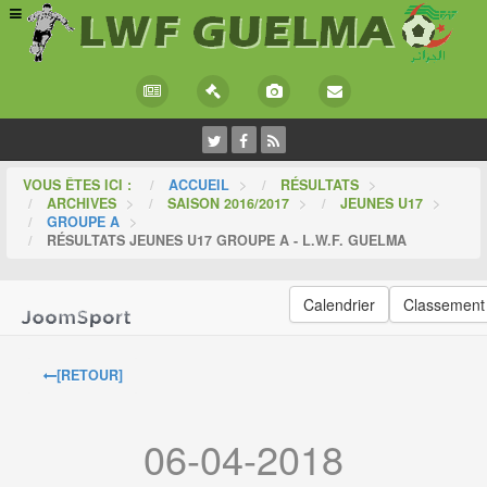
VOUS ÊTES ICI :
ACCUEIL
>
RÉSULTATS
>
ARCHIVES
>
SAISON 2016/2017
>
JEUNES U17
>
GROUPE A
>
RÉSULTATS JEUNES U17 GROUPE A - L.W.F. GUELMA
Calendrier
Classement
[RETOUR]
06-04-2018