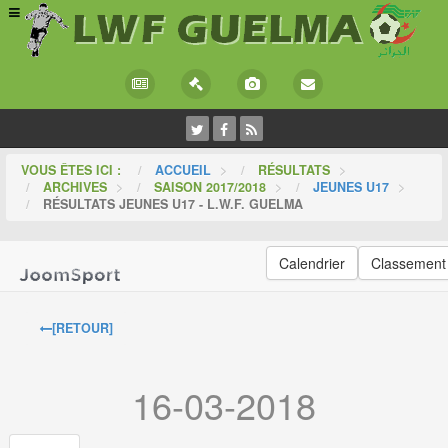
VOUS ÊTES ICI :
ACCUEIL
>
RÉSULTATS
>
ARCHIVES
>
SAISON 2017/2018
>
JEUNES U17
>
RÉSULTATS JEUNES U17 - L.W.F. GUELMA
Calendrier
Classement
[RETOUR]
16-03-2018