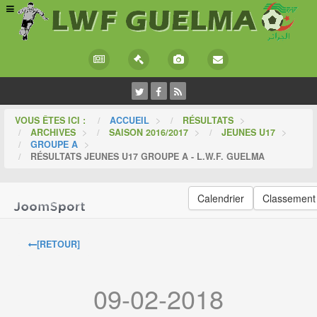
VOUS ÊTES ICI :
ACCUEIL
>
RÉSULTATS
>
ARCHIVES
>
SAISON 2016/2017
>
JEUNES U17
>
GROUPE A
>
RÉSULTATS JEUNES U17 GROUPE A - L.W.F. GUELMA
Calendrier
Classement
[RETOUR]
09-02-2018