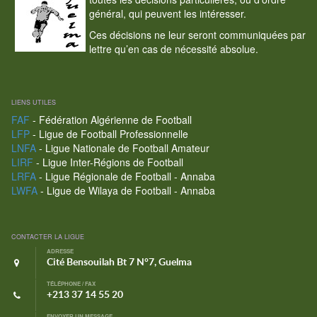
général, qui peuvent les intéresser.
Ces décisions ne leur seront communiquées par
lettre qu’en cas de nécessité absolue.
LIENS UTILES
FAF
- Fédération Algérienne de Football
LFP
- Ligue de Football Professionnelle
LNFA
- Ligue Nationale de Football Amateur
LIRF
- Ligue Inter-Régions de Football
LRFA
- Ligue Régionale de Football - Annaba
LWFA
- Ligue de Wilaya de Football - Annaba
CONTACTER LA LIGUE
ADRESSE
Cité Bensouilah Bt 7 N°7, Guelma
TÉLÉPHONE / FAX
+213 37 14 55 20
ENVOYER UN MESSAGE