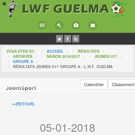
VOUS ÊTES ICI :
ACCUEIL
>
RÉSULTATS
>
ARCHIVES
>
SAISON 2016/2017
>
JEUNES U17
>
GROUPE A
>
RÉSULTATS JEUNES U17 GROUPE A - L.W.F. GUELMA
Calendrier
Classement
[RETOUR]
05-01-2018