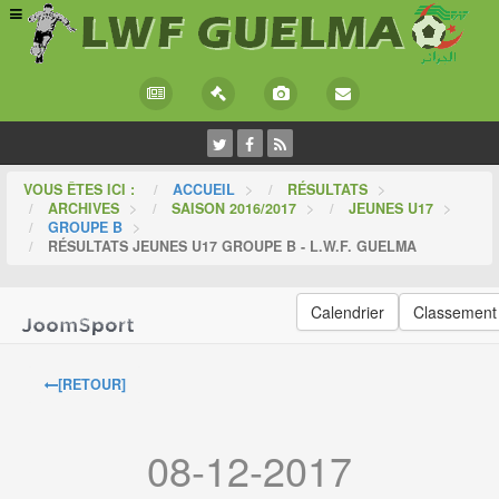
VOUS ÊTES ICI :
ACCUEIL
>
RÉSULTATS
>
ARCHIVES
>
SAISON 2016/2017
>
JEUNES U17
>
GROUPE B
>
RÉSULTATS JEUNES U17 GROUPE B - L.W.F. GUELMA
Calendrier
Classement
[RETOUR]
08-12-2017