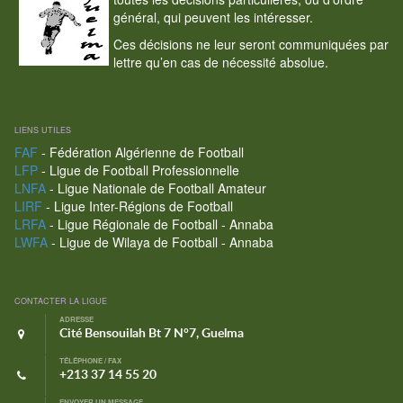
général, qui peuvent les intéresser.
Ces décisions ne leur seront communiquées par
lettre qu’en cas de nécessité absolue.
LIENS UTILES
FAF
- Fédération Algérienne de Football
LFP
- Ligue de Football Professionnelle
LNFA
- Ligue Nationale de Football Amateur
LIRF
- Ligue Inter-Régions de Football
LRFA
- Ligue Régionale de Football - Annaba
LWFA
- Ligue de Wilaya de Football - Annaba
CONTACTER LA LIGUE
ADRESSE
Cité Bensouilah Bt 7 N°7, Guelma
TÉLÉPHONE / FAX
+213 37 14 55 20
ENVOYER UN MESSAGE