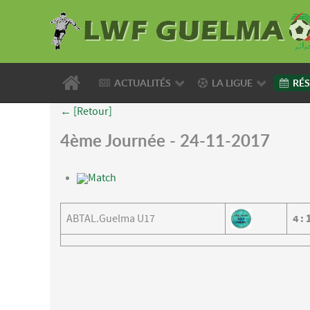
ACTUALITÉS
LA LIGUE
RÉS
← [Retour]
4ème Journée - 24-11-2017
Match
ABTAL.Guelma U17
4
: