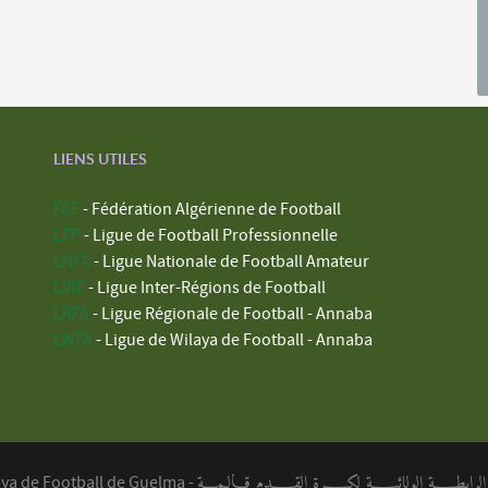
LIENS UTILES
FAF
- Fédération Algérienne de Football
LFP
- Ligue de Football Professionnelle
LNFA
- Ligue Nationale de Football Amateur
LIRF
- Ligue Inter-Régions de Football
LRFA
- Ligue Régionale de Football - Annaba
LWFA
- Ligue de Wilaya de Football - Annaba
ابطــــة الولائيــــة لكــــرة القــــدم قـالـمـــة
aya de Football de Guelma -