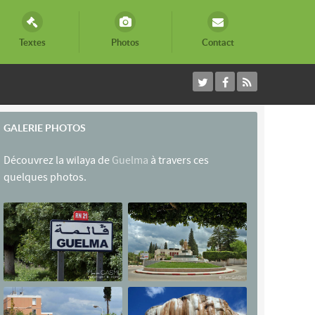
Textes
Photos
Contact
GALERIE PHOTOS
Découvrez la wilaya de
Guelma
à travers ces
quelques photos.