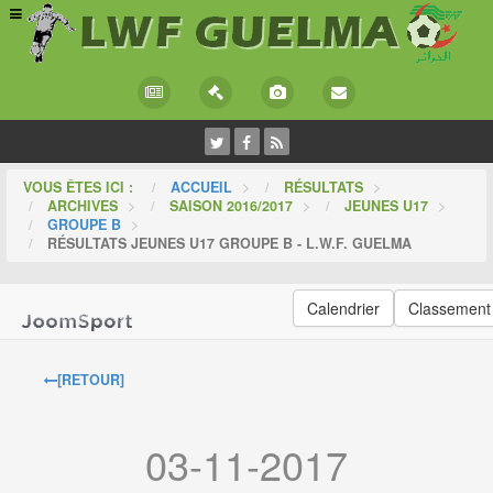
VOUS ÊTES ICI :
ACCUEIL
>
RÉSULTATS
>
ARCHIVES
>
SAISON 2016/2017
>
JEUNES U17
>
GROUPE B
>
RÉSULTATS JEUNES U17 GROUPE B - L.W.F. GUELMA
Calendrier
Classement
[RETOUR]
03-11-2017