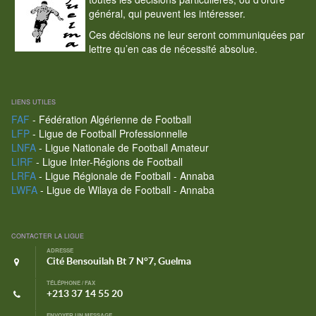
général, qui peuvent les intéresser.
Ces décisions ne leur seront communiquées par
lettre qu’en cas de nécessité absolue.
LIENS UTILES
FAF
- Fédération Algérienne de Football
LFP
- Ligue de Football Professionnelle
LNFA
- Ligue Nationale de Football Amateur
LIRF
- Ligue Inter-Régions de Football
LRFA
- Ligue Régionale de Football - Annaba
LWFA
- Ligue de Wilaya de Football - Annaba
CONTACTER LA LIGUE
ADRESSE
Cité Bensouilah Bt 7 N°7, Guelma
TÉLÉPHONE / FAX
+213 37 14 55 20
ENVOYER UN MESSAGE