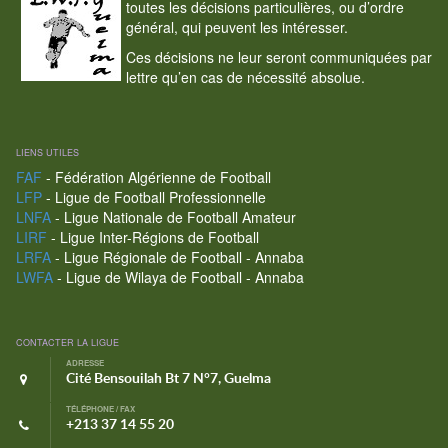
toutes les décisions particulières, ou d’ordre
général, qui peuvent les intéresser.
Ces décisions ne leur seront communiquées par
lettre qu’en cas de nécessité absolue.
LIENS UTILES
FAF
- Fédération Algérienne de Football
LFP
- Ligue de Football Professionnelle
LNFA
- Ligue Nationale de Football Amateur
LIRF
- Ligue Inter-Régions de Football
LRFA
- Ligue Régionale de Football - Annaba
LWFA
- Ligue de Wilaya de Football - Annaba
CONTACTER LA LIGUE
ADRESSE
Cité Bensouilah Bt 7 N°7, Guelma
TÉLÉPHONE / FAX
+213 37 14 55 20