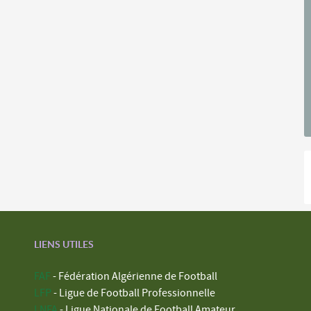
LIENS UTILES
FAF
- Fédération Algérienne de Football
LFP
- Ligue de Football Professionnelle
LNFA
- Ligue Nationale de Football Amateur