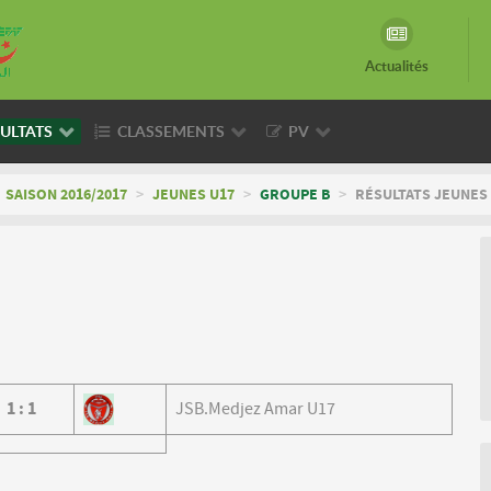
Actualités
ULTATS
CLASSEMENTS
PV
SAISON 2016/2017
>
JEUNES U17
>
GROUPE B
>
RÉSULTATS JEUNES 
1
:
1
JSB.Medjez Amar U17