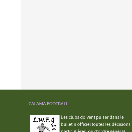
CALAMA FOOTBALL
Les clubs doivent puiser dans le
bulletin officiel toutes les décisions
particulières, ou d’ordre général,