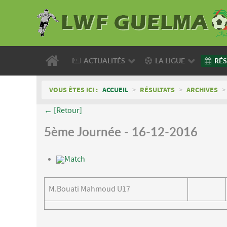
ACTUALITÉS
LA LIGUE
RÉS
VOUS ÊTES ICI :
ACCUEIL
>
RÉSULTATS
>
ARCHIVES
>
← [Retour]
5ème Journée - 16-12-2016
Match
M.Bouati Mahmoud U17