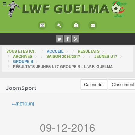
VOUS ÊTES ICI :
ACCUEIL
>
RÉSULTATS
>
ARCHIVES
>
SAISON 2016/2017
>
JEUNES U17
>
GROUPE B
>
RÉSULTATS JEUNES U17 GROUPE B - L.W.F. GUELMA
Calendrier
Classement
[RETOUR]
09-12-2016