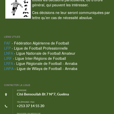
général, qui peuvent les intéresser.
Ces décisions ne leur seront communiquées par
lettre qu’en cas de nécessité absolue.
LIENS UTILES
FAF
- Fédération Algérienne de Football
LFP
- Ligue de Football Professionnelle
LNFA
- Ligue Nationale de Football Amateur
LIRF
- Ligue Inter-Régions de Football
LRFA
- Ligue Régionale de Football - Annaba
LWFA
- Ligue de Wilaya de Football - Annaba
CONTACTER LA LIGUE
ADRESSE
Cité Bensouilah Bt 7 N°7, Guelma
TÉLÉPHONE / FAX
+213 37 14 55 20
ENVOYER UN MESSAGE