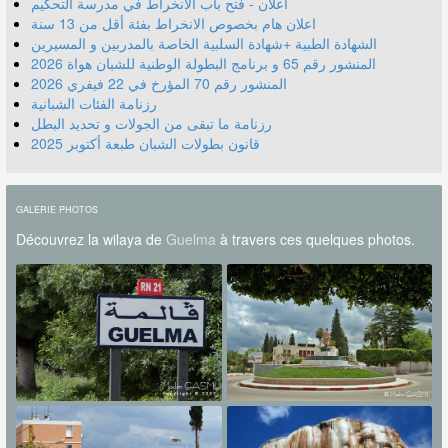
اعلان - فتح باب الانخراط في مدرسة التحكيم
اعلان هام بخصوص الانخراط بفئة أقل من 13 سنة
الشهادة الطبية +شهادة السلبية الخاصة بالمدربين و المسيرين
المنشور رقم 70 المؤرخ في 22 فيفري 2026
رزنامة الفئات الشبانية
رزنامة ما تبقى من الجولات و تحديد البطل
قانون بطولات الشبان طبعة أكتوبر 2025
GALERIE PHOTOS
Découvrez la wilaya de
Guelma
à travers ces quelques photos.