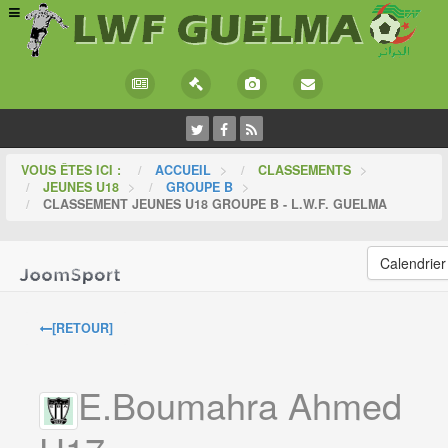
VOUS ÊTES ICI :
ACCUEIL
>
CLASSEMENTS
>
JEUNES U18
>
GROUPE B
>
CLASSEMENT JEUNES U18 GROUPE B - L.W.F. GUELMA
Calendrier
[RETOUR]
E.Boumahra Ahmed