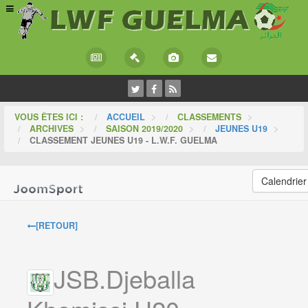
VOUS ÊTES ICI :
ACCUEIL
>
CLASSEMENTS
>
ARCHIVES
>
SAISON 2019/2020
>
JEUNES U19
>
CLASSEMENT JEUNES U19 - L.W.F. GUELMA
Calendrier
[RETOUR]
JSB.Djeballa