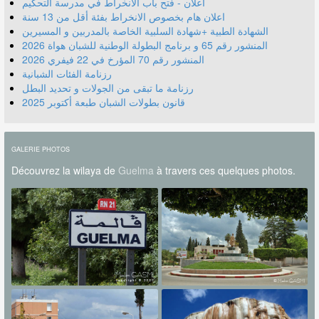
اعلان - فتح باب الانخراط في مدرسة التحكيم
اعلان هام بخصوص الانخراط بفئة أقل من 13 سنة
الشهادة الطبية +شهادة السلبية الخاصة بالمدربين و المسيرين
المنشور رقم 70 المؤرخ في 22 فيفري 2026
رزنامة الفئات الشبانية
رزنامة ما تبقى من الجولات و تحديد البطل
قانون بطولات الشبان طبعة أكتوبر 2025
GALERIE PHOTOS
Découvrez la wilaya de
Guelma
à travers ces quelques photos.