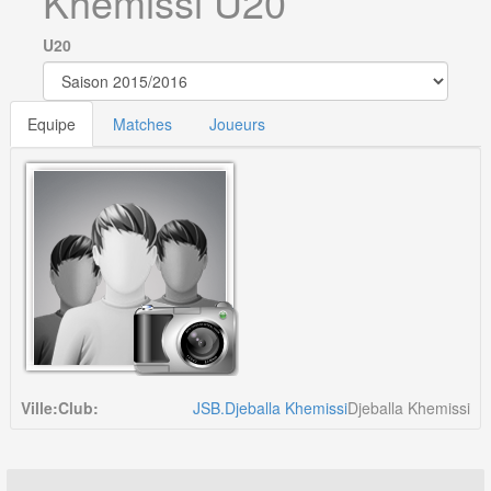
Khemissi U20
U20
Equipe
Matches
Joueurs
Ville:
Club:
JSB.Djeballa Khemissi
Djeballa Khemissi