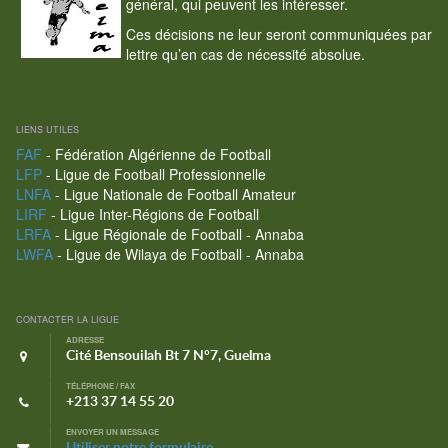
général, qui peuvent les intéresser.
Ces décisions ne leur seront communiquées par
lettre qu’en cas de nécessité absolue.
LIENS UTILES
FAF
- Fédération Algérienne de Football
LFP
- Ligue de Football Professionnelle
LNFA
- Ligue Nationale de Football Amateur
LIRF
- Ligue Inter-Régions de Football
LRFA
- Ligue Régionale de Football - Annaba
LWFA
- Ligue de Wilaya de Football - Annaba
CONTACTER LA LIGUE
ADRESSE
Cité Bensouilah Bt 7 N°7, Guelma
TÉLÉPHONE / FAX
+213 37 14 55 20
ENVOYER UN MESSAGE
Utiliser notre formulaire