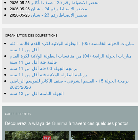
محضر الانضباط رقم 25 - صنف الأكابر
25-05-2026
محضر الانضباط رقم 24 - شبان
25-05-2026
محضر الانضباط رقم 23 - شبان
25-05-2026
ORGANISATION DES COMPÉTITIONS
مباريات الجولة الخامسة (05) - البطولة الولائية لكرة القدم قالمة - فئة
أقل من 11 سنة
مباريات الجولة الرابعة (04) من منافسات البطولة الولائية لكرة القدم
قالمة فئة أقل من 11 سنة
برمجة الجولة 03 فئة أقل من 11 سنة
رزنامة البطولة الولائية فئة أقل من 11 سنة
برمجة الجولة 15 - القسم الشرفي - صنف الأكابر للموسم الرياضي
2025/2026
الجولة الثامنة اقل من 13 سنة
GALERIE PHOTOS
Découvrez la wilaya de
Guelma
à travers ces quelques photos.