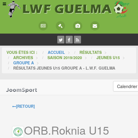
VOUS ÊTES ICI :
ACCUEIL
>
RÉSULTATS
>
ARCHIVES
>
SAISON 2019/2020
>
JEUNES U15
>
GROUPE A
>
RÉSULTATS JEUNES U15 GROUPE A - L.W.F. GUELMA
Calendrier
[RETOUR]
ORB.Roknia U15