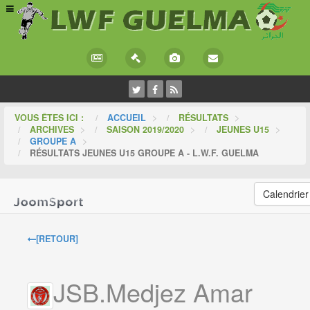
VOUS ÊTES ICI :
ACCUEIL
>
RÉSULTATS
>
ARCHIVES
>
SAISON 2019/2020
>
JEUNES U15
>
GROUPE A
>
RÉSULTATS JEUNES U15 GROUPE A - L.W.F. GUELMA
Calendrier
[RETOUR]
JSB.Medjez Amar