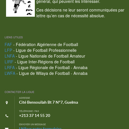
général, qui peuvent les intéresser.
Ces décisions ne leur seront communiquées par
lettre qu’en cas de nécessité absolue.
LIENS UTILES
FAF
- Fédération Algérienne de Football
LFP
- Ligue de Football Professionnelle
LNFA
- Ligue Nationale de Football Amateur
LIRF
- Ligue Inter-Régions de Football
LRFA
- Ligue Régionale de Football - Annaba
LWFA
- Ligue de Wilaya de Football - Annaba
CONTACTER LA LIGUE
ADRESSE
Cité Bensouilah Bt 7 N°7, Guelma
TÉLÉPHONE / FAX
+213 37 14 55 20
ENVOYER UN MESSAGE
Utiliser notre formulaire