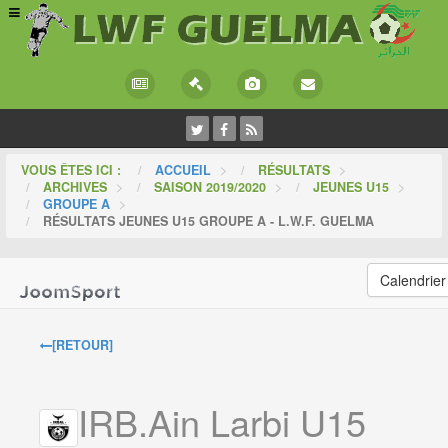
VOUS ÊTES ICI :
ACCUEIL
>
RÉSULTATS
>
ARCHIVES
>
SAISON 2019/2020
>
JEUNES U15
>
GROUPE A
>
RÉSULTATS JEUNES U15 GROUPE A - L.W.F. GUELMA
Calendrier
[RETOUR]
IRB.Ain Larbi U15