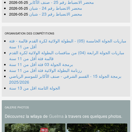
محضر الانضباط رقم 25 - صنف الأكابر
25-05-2026
محضر الانضباط رقم 24 - شبان
25-05-2026
محضر الانضباط رقم 23 - شبان
25-05-2026
ORGANISATION DES COMPÉTITIONS
مباريات الجولة الخامسة (05) - البطولة الولائية لكرة القدم قالمة - فئة
أقل من 11 سنة
مباريات الجولة الرابعة (04) من منافسات البطولة الولائية لكرة القدم
قالمة فئة أقل من 11 سنة
برمجة الجولة 03 فئة أقل من 11 سنة
رزنامة البطولة الولائية فئة أقل من 11 سنة
برمجة الجولة 15 - القسم الشرفي - صنف الأكابر للموسم الرياضي
2025/2026
الجولة الثامنة اقل من 13 سنة
GALERIE PHOTOS
Découvrez la wilaya de
Guelma
à travers ces quelques photos.