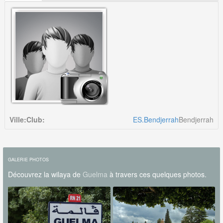
Ville:
Club:
ES.Bendjerrah
Bendjerrah
GALERIE PHOTOS
Découvrez la wilaya de
Guelma
à travers ces quelques photos.