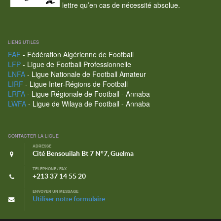
lettre qu’en cas de nécessité absolue.
LIENS UTILES
FAF
- Fédération Algérienne de Football
LFP
- Ligue de Football Professionnelle
LNFA
- Ligue Nationale de Football Amateur
LIRF
- Ligue Inter-Régions de Football
LRFA
- Ligue Régionale de Football - Annaba
LWFA
- Ligue de Wilaya de Football - Annaba
CONTACTER LA LIGUE
ADRESSE
Cité Bensouilah Bt 7 N°7, Guelma
TÉLÉPHONE / FAX
+213 37 14 55 20
ENVOYER UN MESSAGE
Utiliser notre formulaire