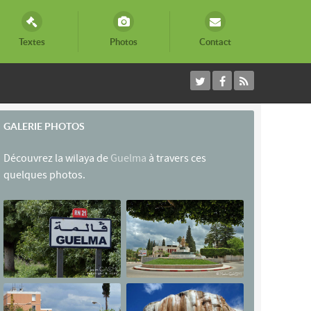
Textes
Photos
Contact
GALERIE PHOTOS
Découvrez la wilaya de
Guelma
à travers ces
quelques photos.