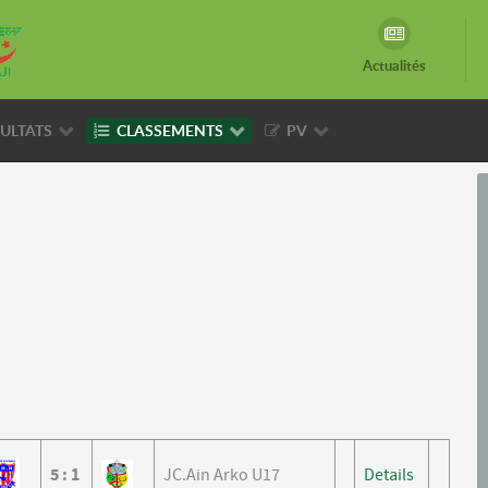
Actualités
ULTATS
CLASSEMENTS
PV
5
:
1
JC.Ain Arko U17
Details