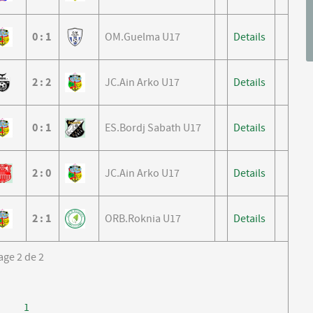
0
:
1
OM.Guelma U17
Details
2
:
2
JC.Ain Arko U17
Details
0
:
1
ES.Bordj Sabath U17
Details
2
:
0
JC.Ain Arko U17
Details
2
:
1
ORB.Roknia U17
Details
age 2 de 2
1