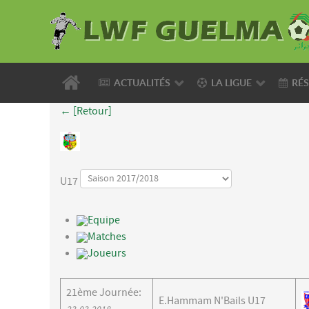
ACTUALITÉS
LA LIGUE
RÉS
← [Retour]
U17
Equipe
Matches
Joueurs
21ème Journée:
E.Hammam N'Bails U17