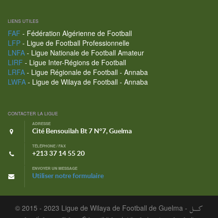
LIENS UTILES
FAF
- Fédération Algérienne de Football
LFP
- Ligue de Football Professionnelle
LNFA
- Ligue Nationale de Football Amateur
LIRF
- Ligue Inter-Régions de Football
LRFA
- Ligue Régionale de Football - Annaba
LWFA
- Ligue de Wilaya de Football - Annaba
CONTACTER LA LIGUE
ADRESSE
Cité Bensouilah Bt 7 N°7, Guelma
TÉLÉPHONE / FAX
+213 37 14 55 20
ENVOYER UN MESSAGE
Utiliser notre formulaire
© 2015 - 2023 Ligue de Wilaya de Football de Guelma -
كـــل