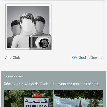
Ville:
Club:
OM.Guelma
Guelma
GALERIE PHOTOS
Découvrez la wilaya de
Guelma
à travers ces quelques photos.