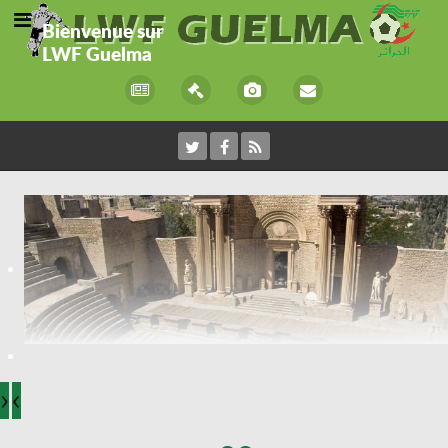
Bienvenue sur
LWF Guelma
›
‹