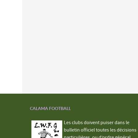
CALAMA FOOTBALL
Les clubs doivent puiser dans le
bulletin officiel toutes les décisions
particulières, ou d’ordre général,