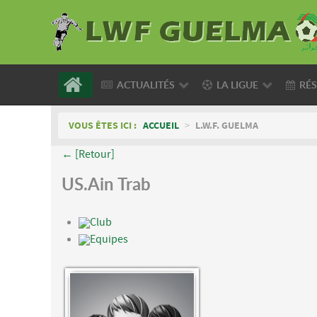
ACTUALITÉS
LA LIGUE
RÉS
VOUS ÊTES ICI :
ACCUEIL
>
L.W.F. GUELMA
← [Retour]
US.Ain Trab
Club
Equipes