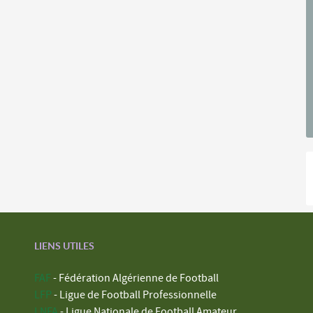
LIENS UTILES
FAF
- Fédération Algérienne de Football
LFP
- Ligue de Football Professionnelle
LNFA
- Ligue Nationale de Football Amateur