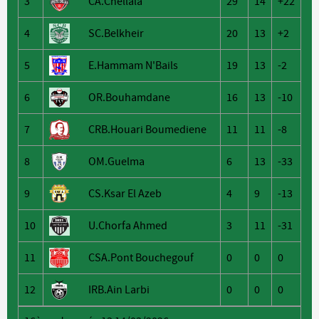
3
CA.Chellala
29
14
+22
4
SC.Belkheir
20
13
+2
5
E.Hammam N'Bails
19
13
-2
6
OR.Bouhamdane
16
13
-10
7
CRB.Houari Boumediene
11
11
-8
8
OM.Guelma
6
13
-33
9
CS.Ksar El Azeb
4
9
-13
10
U.Chorfa Ahmed
3
11
-31
11
CSA.Pont Bouchegouf
0
0
0
12
IRB.Ain Larbi
0
0
0