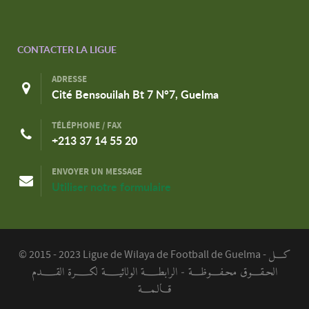
CONTACTER LA LIGUE
ADRESSE
Cité Bensouilah Bt 7 N°7, Guelma
TÉLÉPHONE / FAX
+213 37 14 55 20
ENVOYER UN MESSAGE
Utiliser notre formulaire
كـــل
© 2015 - 2023 Ligue de Wilaya de Football de Guelma -
الحـقـــوق محـفـــوظـــة - الرابطــــة الولائيــــة لكــــرة القــــدم
قـالـمـــة