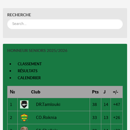
RECHERCHE
HONNEUR SENIORS 2025/2026
CLASSEMENT
RÉSULTATS
CALENDRIER
№
Club
Pts
J
+/-
1
DR.Tamlouki
38
14
+47
2
CO.Roknia
33
13
+26