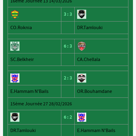
16ème Journée 13 14/03/2026
3
:
3
CO.Roknia
DR.Tamlouki
6
:
3
SC.Belkheir
CA.Chellala
2
:
3
E.Hammam N'Bails
OR.Bouhamdane
15ème Journée 27 28/02/2026
6
:
2
DR.Tamlouki
E.Hammam N'Bails