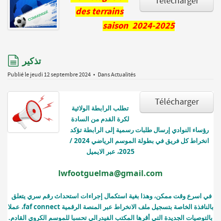
Télécharger
des terrains
saison 2024-2025
document
تذكير
Publié le jeudi 12 septembre 2024
Dans
Actualités
Télécharger
تطلب الرابطة الولائية 
لكرة القدم من السادة 
رؤساء النوادي إرسال طلبات رسمية إلى الرابطة تؤكد 
انخراط كل فريق في بطولة الموسم الرياضي 2024 / 
2025، عبر الايميل
lwfootguelma@gmail.com
في اسرع وقت ممكن، وهذا بغية استكمال إجراءات استحداث رقم سري يتعلق 
بالنافذة الخاصة بتسجيل ملف الانخراط عبر المنصة الرقمية faf connect، عملا 
بالتوصيات الجديدة التي أقرها المكتب الفيدرالي تحسبا للموسم الكروي القادم.