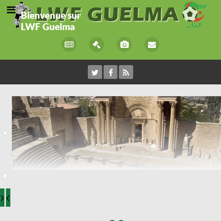
Bienvenue sur
LWF Guelma
›
‹