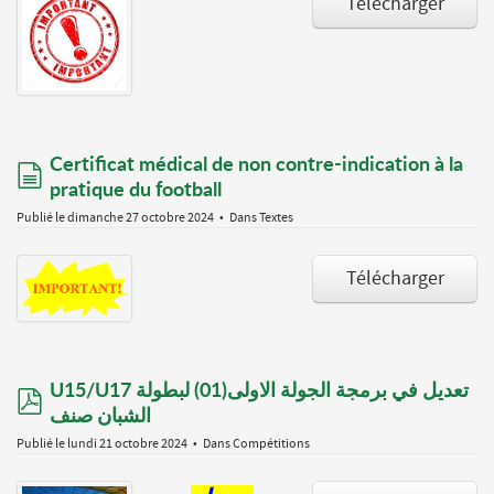
Télécharger
Certificat médical de non contre-indication à la
document
pratique du football
Publié le dimanche 27 octobre 2024
Dans
Textes
Télécharger
U15/U17 تعديل في برمجة الجولة الاولى(01) لبطولة
pdf
الشبان صنف
Publié le lundi 21 octobre 2024
Dans
Compétitions