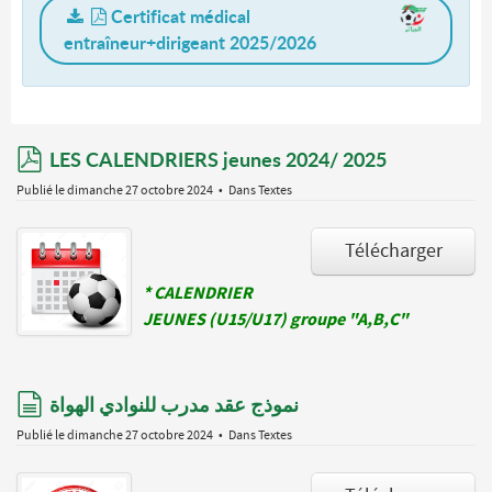
Certificat médical
entraîneur+dirigeant 2025/2026
pdf
LES CALENDRIERS jeunes 2024/ 2025
Publié le dimanche 27 octobre 2024
Dans
Textes
Télécharger
* CALENDRIER
JEUNES (U15/U17) groupe "A,B,C"
document
نموذج عقد مدرب للنوادي الهواة
Publié le dimanche 27 octobre 2024
Dans
Textes