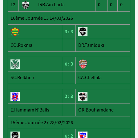
12
IRB.Ain Larbi
0
0
0
16ème Journée 13 14/03/2026
3
:
3
CO.Roknia
DR.Tamlouki
6
:
3
SC.Belkheir
CA.Chellala
2
:
3
E.Hammam N'Bails
OR.Bouhamdane
15ème Journée 27 28/02/2026
6
:
2