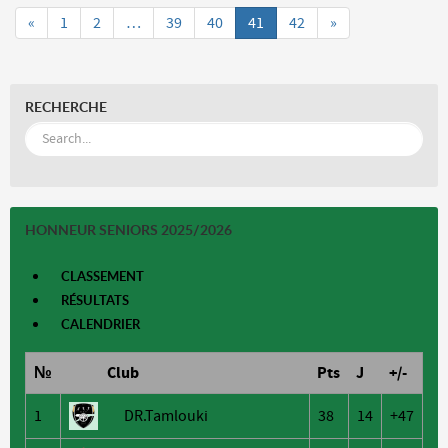
«
1
2
…
39
40
41
42
»
RECHERCHE
HONNEUR SENIORS 2025/2026
CLASSEMENT
RÉSULTATS
CALENDRIER
№
Club
Pts
J
+/-
1
DR.Tamlouki
38
14
+47