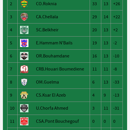
2
CO.Roknia
33
13
+26
3
CA.Chellala
29
14
+22
4
SC.Belkheir
20
13
+2
5
E.Hammam N'Bails
19
13
-2
6
OR.Bouhamdane
16
13
-10
7
CRB.Houari Boumediene
11
11
-8
8
OM.Guelma
6
13
-33
9
CS.Ksar El Azeb
4
9
-13
10
U.Chorfa Ahmed
3
11
-31
11
CSA.Pont Bouchegouf
0
0
0