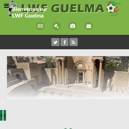
Bienvenue sur
LWF Guelma
›
‹