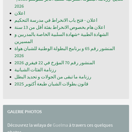
2026
اعلان
اعلان - فتح باب الانخراط في مدرسة التحكيم
اعلان هام بخصوص الانخراط بفئة أقل من 13 سنة
الشهادة الطبية +شهادة السلبية الخاصة بالمدربين و
المسيرين
المنشور رقم 65 و برنامج البطولة الوطنية للشبان هواة
المنشور رقم 70 المؤرخ في 22 فيفري 2026
رزنامة الفئات الشبانية
رزنامة ما تبقى من الجولات و تحديد البطل
قانون بطولات الشبان طبعة أكتوبر 2025
GALERIE PHOTOS
Découvrez la wilaya de
Guelma
à travers ces quelques