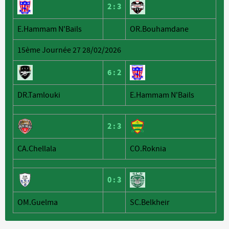
2
:
3
E.Hammam N'Bails
OR.Bouhamdane
15ème Journée 27 28/02/2026
6
:
2
DR.Tamlouki
E.Hammam N'Bails
2
:
3
CA.Chellala
CO.Roknia
0
:
3
OM.Guelma
SC.Belkheir