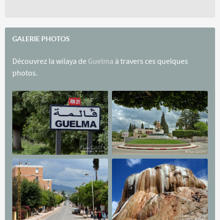
GALERIE PHOTOS
Découvrez la wilaya de
Guelma
à travers ces quelques
photos.