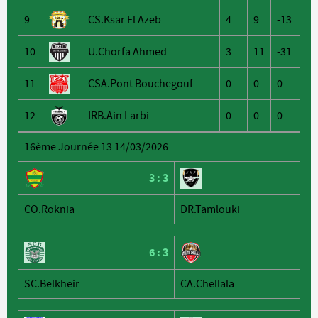
9
CS.Ksar El Azeb
4
9
-13
10
U.Chorfa Ahmed
3
11
-31
11
CSA.Pont Bouchegouf
0
0
0
12
IRB.Ain Larbi
0
0
0
16ème Journée 13 14/03/2026
3
:
3
CO.Roknia
DR.Tamlouki
6
:
3
SC.Belkheir
CA.Chellala