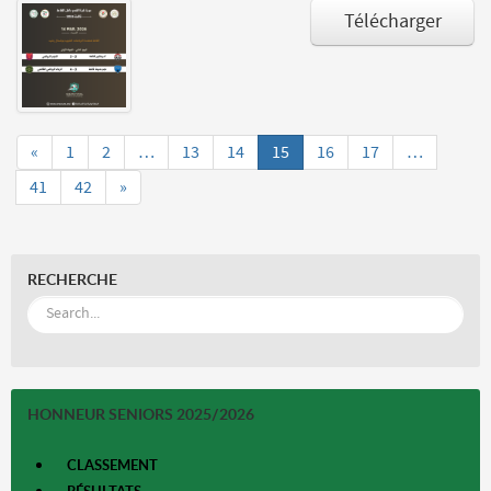
Télécharger
«
1
2
…
13
14
15
16
17
…
41
42
»
RECHERCHE
HONNEUR SENIORS 2025/2026
CLASSEMENT