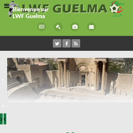
Bienvenue sur
LWF Guelma
›
‹