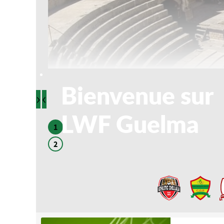
Bienvenue sur
›
‹
LWF Guelma
1
2