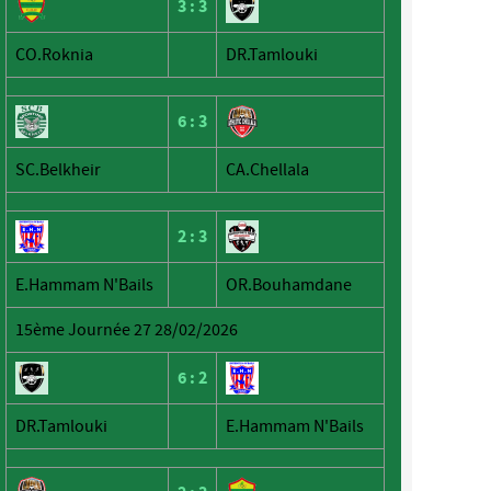
3
:
3
CO.Roknia
DR.Tamlouki
6
:
3
SC.Belkheir
CA.Chellala
2
:
3
E.Hammam N'Bails
OR.Bouhamdane
15ème Journée 27 28/02/2026
6
:
2
DR.Tamlouki
E.Hammam N'Bails