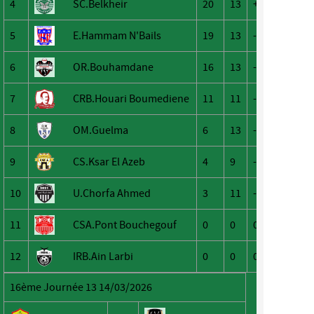
4
SC.Belkheir
20
13
+2
5
E.Hammam N'Bails
19
13
-2
6
OR.Bouhamdane
16
13
-10
7
CRB.Houari Boumediene
11
11
-8
8
OM.Guelma
6
13
-33
9
CS.Ksar El Azeb
4
9
-13
10
U.Chorfa Ahmed
3
11
-31
11
CSA.Pont Bouchegouf
0
0
0
12
IRB.Ain Larbi
0
0
0
16ème Journée 13 14/03/2026