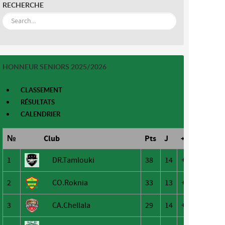
RECHERCHE
HONNEUR SENIORS 2025/2026
CLASSEMENT
RÉSULTATS
CALENDRIER
№
Club
Pts
J
+/-
1
DR.Tamlouki
38
14
+47
2
CO.Roknia
33
13
+26
3
CA.Chellala
29
14
+22